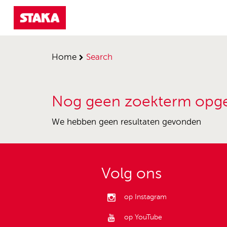
Home
search
Nog geen zoekterm opg
We hebben geen resultaten gevonden
Volg ons
op Instagram
op YouTube