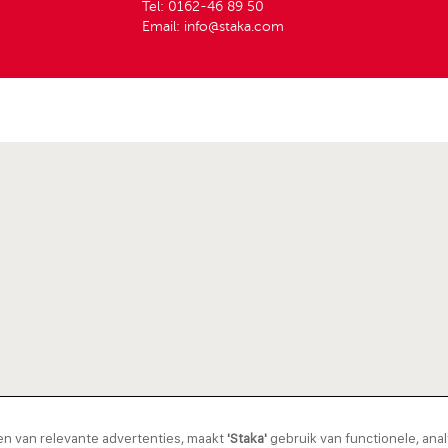
Tel: 0162-46 89 50
Email: info@staka.com
nen van relevante advertenties, maakt
'Staka'
gebruik van functionele, analy