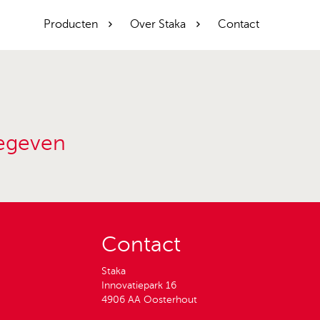
Producten
Over Staka
Contact
egeven
Contact
Staka
Innovatiepark 16
4906 AA
Oosterhout