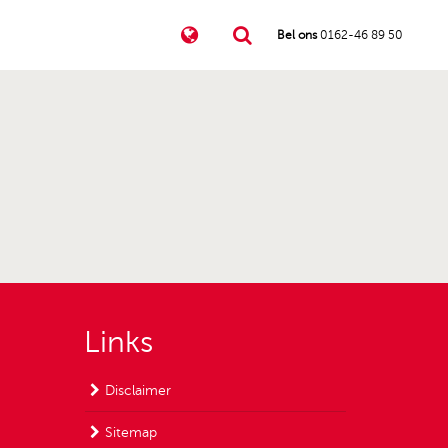
Bel ons
0162-46 89 50
Links
Disclaimer
Sitemap