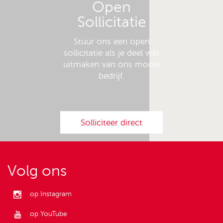
Open
Sollicitatie
Stuur ons een open
sollicitatie als je deel wilt
uitmaken van ons mooie
bedrijf.
Solliciteer direct
Volg ons
op Instagram
op YouTube