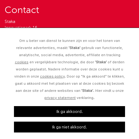
Contact
Staka
Innovatiepark 16
4906 AA
Oosterhout
Om u beter van dienst te kunnen zijn en voor het tonen van
Tel: 0162-46 89 50
relevante advertenties, maakt
'Staka'
gebruik van functionele,
Email: info@staka.com
analytische, social media, advertentie, affiliate en tracking
Links
cookies
en vergelijkbare technologie, die door
'Staka'
of derden
worden geplaatst. Nadere informatie over deze cookies kunt u
vinden in onze
cookies policy
. Door op "Ik ga akkoord" te klikken,
Disclaimer
gaat u akkoord met het plaatsen van al deze cookies bij bezoek
aan deze site of andere websites van
'Staka'
. Hier vindt u onze
Sitemap
privacy statement
verklaring.
Privacy
Ik ga akkoord.
Ik ga niet akkoord.
2026 © Staka
100 Merkversterking